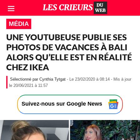
MÉDIA
UNE YOUTUBEUSE PUBLIE SES
PHOTOS DE VACANCES À BALI
ALORS QU’ELLE EST EN RÉALITÉ
CHEZ IKEA
Cynthia Tytgat
- Le 23/02/2020 à 08:14 - Mis à jour
-
le 20/06/2021 à 11:57
L
e
2
Suivez-nous sur Google News
3
/
0
2
/
2