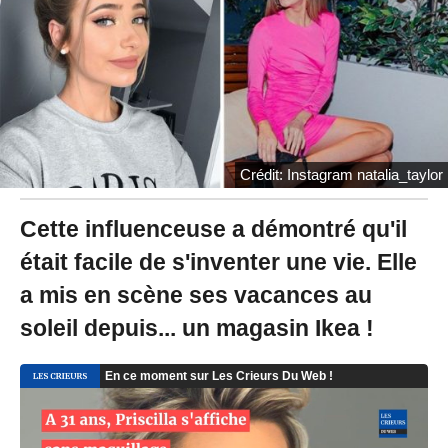
0
2
0
à
0
8
:
1
4
Crédit: Instagram natalia_taylor
-
M
i
Cette influenceuse a démontré qu'il
s
était facile de s'inventer une vie. Elle
à
j
a mis en scène ses vacances au
o
u
soleil depuis... un magasin Ikea !
r
l
e
2
0
/