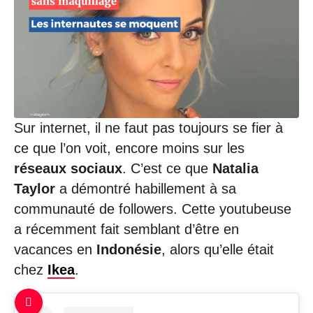
0
6
/
2
0
2
1
à
1
1
Sur internet, il ne faut pas toujours se fier à
:
ce que l’on voit, encore moins sur les
5
7
réseaux sociaux
. C’est ce que
Natalia
Taylor
a démontré habillement à sa
communauté de followers. Cette youtubeuse
a récemment fait semblant d’être en
vacances en
Indonésie
, alors qu’elle était
chez
Ikea
.