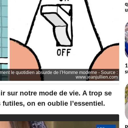
à
q
1
u
8
:
2
7
-
M
i
s
à
j
1
o
s
itement le quotidien absurde de l’Homme moderne - Source :
u
www.jeanjullien.com
r
l
e
hir sur notre mode de vie. A trop se
0
7
 futiles, on en oublie l’essentiel.
/
1
2
/
P
2