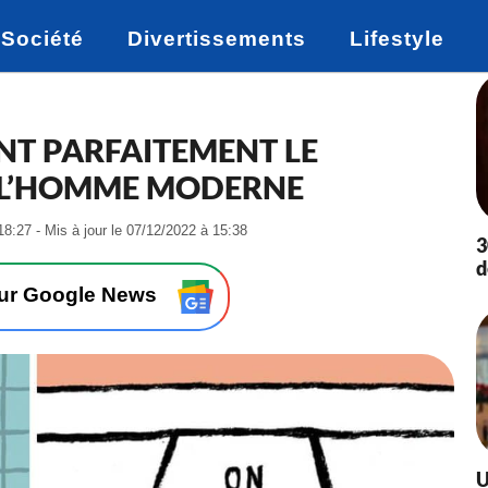
Société
Divertissements
Lifestyle
ENT PARFAITEMENT LE
 L’HOMME MODERNE
-
18:27 - Mis à jour le 07/12/2022 à 15:38
3
L
d
e
2
sur Google News
1
/
1
0
/
2
0
2
U
2