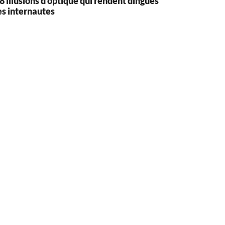
8 illusions d’optique qui rendent dingues
es internautes