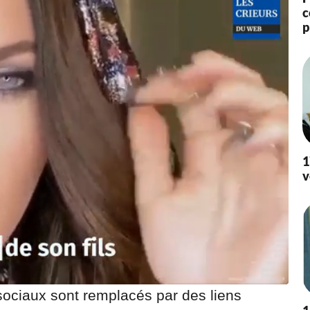
c
0
p
2
2
à
1
5
:
3
8
1
v
 sociaux sont remplacés par des liens