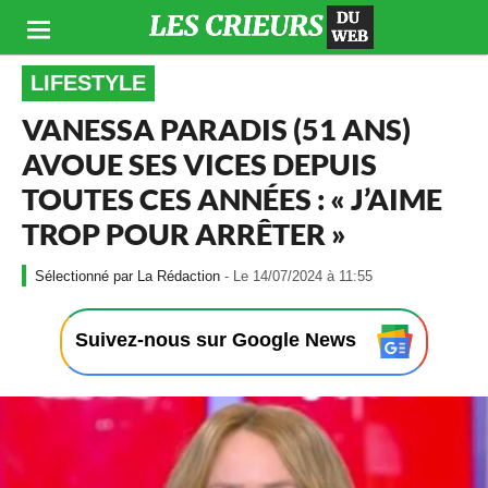
LIFESTYLE
VANESSA PARADIS (51 ANS)
AVOUE SES VICES DEPUIS
TOUTES CES ANNÉES : « J’AIME
TROP POUR ARRÊTER »
-
La Rédaction
- Le 14/07/2024 à 11:55
L
e
1
Suivez-nous sur Google News
4
/
0
7
/
2
0