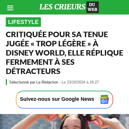
LIFESTYLE
CRITIQUÉE POUR SA TENUE
JUGÉE « TROP LÉGÈRE » À
DISNEY WORLD, ELLE RÉPLIQUE
FERMEMENT À SES
DÉTRACTEURS
-
La Rédaction
- Le 23/10/2024 à 18:27
L
e
2
Suivez-nous sur Google News
3
/
1
0
/