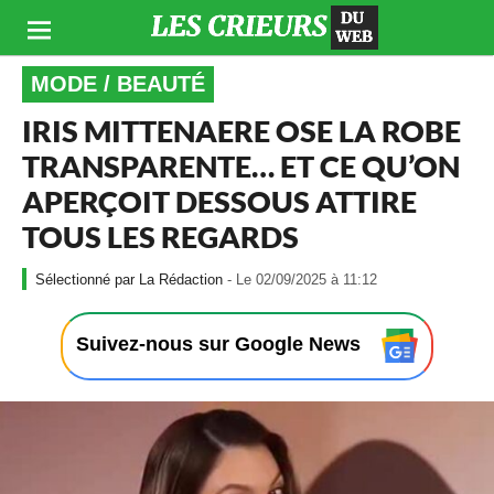
MODE / BEAUTÉ
IRIS MITTENAERE OSE LA ROBE
TRANSPARENTE… ET CE QU’ON
APERÇOIT DESSOUS ATTIRE
TOUS LES REGARDS
-
La Rédaction
- Le 02/09/2025 à 11:12
L
e
0
Suivez-nous sur Google News
2
/
0
9
/
2
0