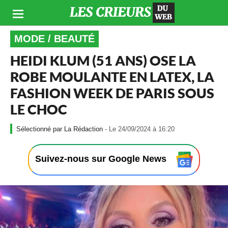
MODE / BEAUTÉ
HEIDI KLUM (51 ANS) OSE LA
ROBE MOULANTE EN LATEX, LA
FASHION WEEK DE PARIS SOUS
LE CHOC
-
La Rédaction
- Le 24/09/2024 à 16:20
L
e
2
Suivez-nous sur Google News
4
/
0
9
/
2
0