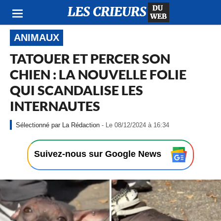
ANIMAUX
TATOUER ET PERCER SON
CHIEN : LA NOUVELLE FOLIE
QUI SCANDALISE LES
INTERNAUTES
-
La Rédaction
- Le 08/12/2024 à 16:34
L
e
0
Suivez-nous sur Google News
8
/
1
2
/
2
0