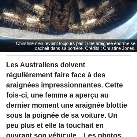
0
2
0
à
1
7
:
Christine n'en revient toujours pas : une araignée énorme se
4
cachait dans sa portière. Crédits : Christine Jones.
5
-
M
Les Australiens doivent
i
régulièrement faire face à des
s
à
araignées impressionnantes. Cette
j
o
fois-ci, une femme a aperçu au
u
r
dernier moment une araignée blottie
l
sous la poignée de sa voiture. Un
e
1
peu plus et elle la touchait en
2
/
ouvrant son véhicule... Les photos