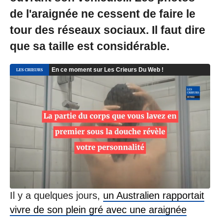
0
8
de l'araignée ne cessent de faire le
/
tour des réseaux sociaux. Il faut dire
2
0
que sa taille est considérable.
2
1
à
1
4
:
4
2
Il y a quelques jours,
un Australien rapportait
vivre de son plein gré avec une araignée