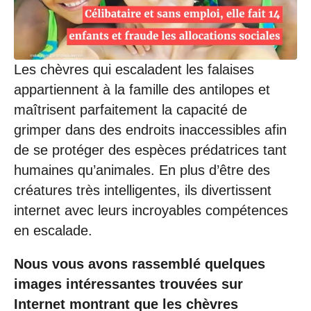
0
7
/
2
0
Les chèvres qui escaladent les falaises
2
0
appartiennent à la famille des antilopes et
à
maîtrisent parfaitement la capacité de
0
9
grimper dans des endroits inaccessibles afin
:
de se protéger des espèces prédatrices tant
3
5
humaines qu’animales. En plus d’être des
créatures très intelligentes, ils divertissent
internet avec leurs incroyables compétences
en escalade.
Nous vous avons rassemblé quelques
images intéressantes trouvées sur
Internet montrant que les chèvres