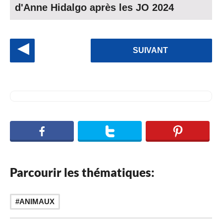
d'Anne Hidalgo après les JO 2024
P
SUIVANT
o
s
t
P
a
g
i
n
Parcourir les thématiques:
a
t
ANIMAUX
i