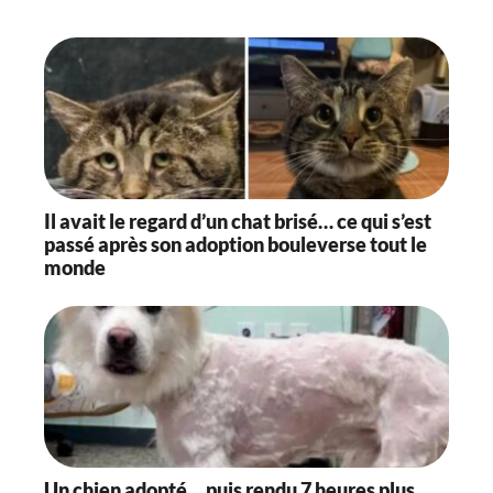
o
n
Il avait le regard d’un chat brisé… ce qui s’est
passé après son adoption bouleverse tout le
monde
Un chien adopté… puis rendu 7 heures plus