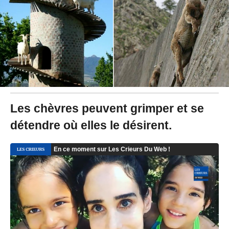
0
1
8
à
0
9
:
4
9
-
M
Les chèvres peuvent grimper et se
i
détendre où elles le désirent.
s
à
j
o
u
r
l
e
0
1
/