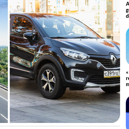
A
g
d
«
r
m