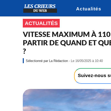
Actualités
ACTUALITÉS
VITESSE MAXIMUM À 110 
PARTIR DE QUAND ET QU
?
-
La Rédaction
- Le 16/05/2025 à 10:40
L
e
1
Suivez-nous 
6
/
0
5
/
2
0