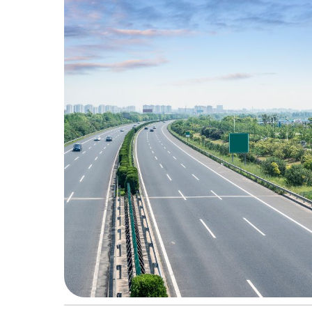
2
5
à
1
0
:
4
0