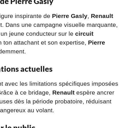
 de Pierre Gasly
figure inspirante de
Pierre Gasly
,
Renault
nt. Dans une campagne visuelle marquante,
 un jeune conducteur sur le
circuit
n ton attachant et son expertise,
Pierre
rudemment.
tions actuelles
ent avec les limitations spécifiques imposées
râce à ce bridage,
Renault
espère ancrer
ses dès la période probatoire, réduisant
angereux au volant.
 le public