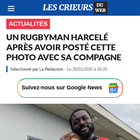
ACTUALITÉS
UN RUGBYMAN HARCELÉ
APRÈS AVOIR POSTÉ CETTE
PHOTO AVEC SA COMPAGNE
-
La Rédaction
- Le 25/01/2025 à 16:25
L
e
2
Suivez-nous sur Google News
5
/
0
1
/
2
0
2