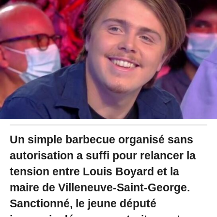
2
0
2
5
à
1
6
:
1
7
Un simple barbecue organisé sans
autorisation a suffi pour relancer la
tension entre Louis Boyard et la
maire de Villeneuve-Saint-George.
Sanctionné, le jeune député