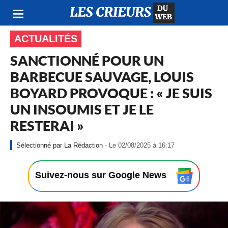
ACTUALITÉS
SANCTIONNÉ POUR UN
BARBECUE SAUVAGE, LOUIS
BOYARD PROVOQUE : « JE SUIS
UN INSOUMIS ET JE LE
RESTERAI »
-
La Rédaction
- Le 02/08/2025 à 16:17
L
e
0
Suivez-nous sur Google News
2
/
0
8
/