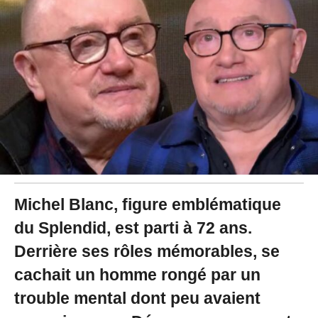
2
0
2
4
à
1
1
:
2
5
Michel Blanc, figure emblématique
du Splendid, est parti à 72 ans.
Derrière ses rôles mémorables, se
cachait un homme rongé par un
trouble mental dont peu avaient