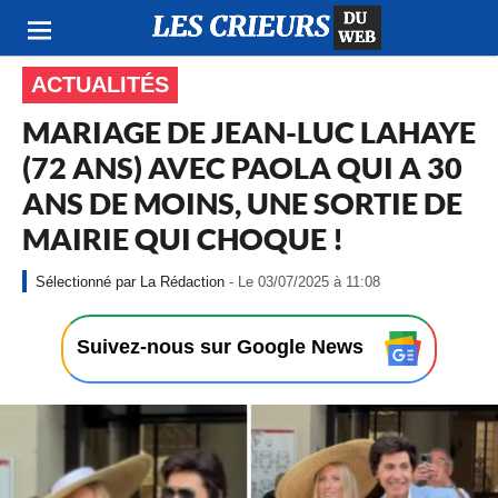
ACTUALITÉS
MARIAGE DE JEAN-LUC LAHAYE
(72 ANS) AVEC PAOLA QUI A 30
ANS DE MOINS, UNE SORTIE DE
MAIRIE QUI CHOQUE !
-
La Rédaction
- Le 03/07/2025 à 11:08
L
e
0
Suivez-nous sur Google News
3
/
0
7
/
2
0