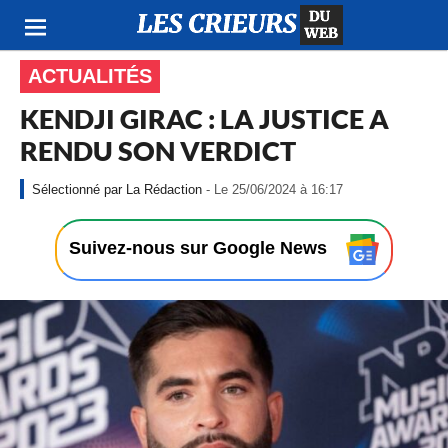
ACTUALITÉS
KENDJI GIRAC : LA JUSTICE A
RENDU SON VERDICT
-
La Rédaction
- Le 25/06/2024 à 16:17
L
e
2
Suivez-nous sur Google News
5
/
0
6
/
2
0
2
4
à