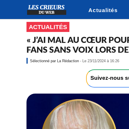
Actualités
ACTUALITÉS
« J’AI MAL AU CŒUR POUR
FANS SANS VOIX LORS D
-
La Rédaction
- Le 23/11/2024 à 16:26
L
e
2
Suivez-nous 
3
/
1
1
/
2
0
2
4