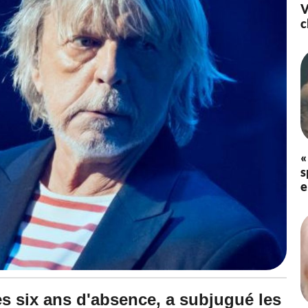
V
c
«
s
e
s six ans d'absence, a subjugué les