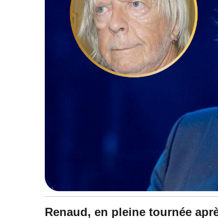
à
1
6
:
2
6
Renaud, en pleine tournée aprè