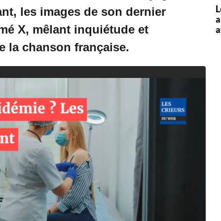
L
nt, les images de son dernier
a
mé X, mêlant inquiétude et
a
e la chanson française.