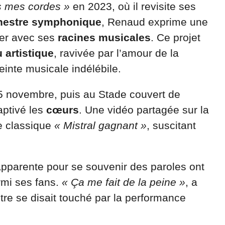
 mes cordes »
en 2023, où il revisite ses
hestre symphonique
, Renaud exprime une
ter avec ses
racines musicales
. Ce projet
 artistique
, ravivée par l’amour de la
einte musicale indélébile.
5 novembre, puis au Stade couvert de
aptivé les
cœurs
. Une vidéo partagée sur la
le classique
« Mistral gagnant »
, suscitant
apparente pour se souvenir des paroles ont
rmi ses fans.
« Ça me fait de la peine »
, a
tre se disait touché par la performance