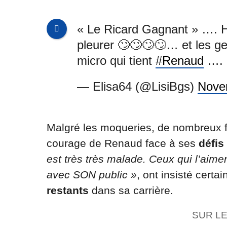
« Le Ricard Gagnant » …. Ho
pleurer 🙄🙄🙄🙄… et les gen
micro qui tient
#Renaud
…. 
— Elisa64 (@LisiBgs)
Nove
Malgré les moqueries, de nombreux f
courage de Renaud face à ses
défis
est très très malade. Ceux qui l’aim
avec SON public »
, ont insisté certa
restants
dans sa carrière.
SUR L