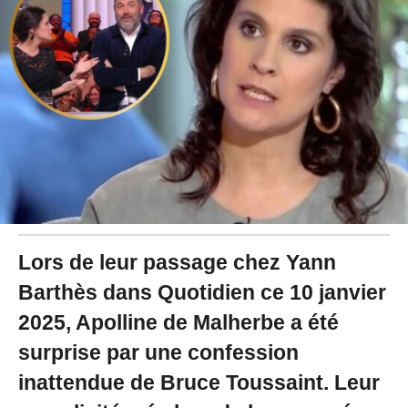
2
0
2
5
à
1
5
:
2
0
Lors de leur passage chez Yann
Barthès dans Quotidien ce 10 janvier
2025, Apolline de Malherbe a été
surprise par une confession
inattendue de Bruce Toussaint. Leur