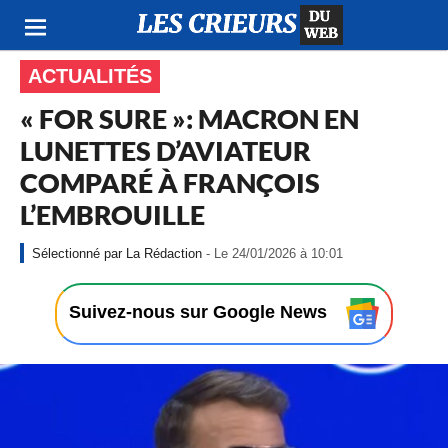
ACTUALITÉS
« FOR SURE »: MACRON EN
LUNETTES D’AVIATEUR
COMPARÉ À FRANÇOIS
L’EMBROUILLE
-
La Rédaction
- Le 24/01/2026 à 10:01
L
e
2
Suivez-nous sur Google News
4
/
0
1
/
2
0