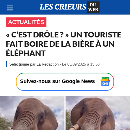
ACTUALITÉS
« C’EST DRÔLE ? » UN TOURISTE
FAIT BOIRE DE LA BIÈRE À UN
ÉLÉPHANT
-
La Rédaction
- Le 03/09/2025 à 15:58
L
e
0
Suivez-nous sur Google News
3
/
0
9
/
2
0
2