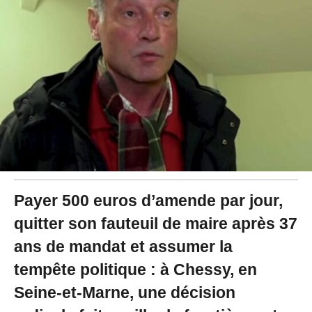
2
0
2
6
à
1
4
:
0
3
Payer 500 euros d’amende par jour,
quitter son fauteuil de maire après 37
ans de mandat et assumer la
tempête politique : à Chessy, en
Seine-et-Marne, une décision