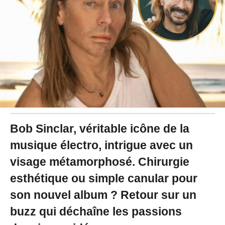
2
5
à
1
8
:
0
8
Bob Sinclar, véritable icône de la
musique électro, intrigue avec un
visage métamorphosé. Chirurgie
esthétique ou simple canular pour
son nouvel album ? Retour sur un
buzz qui déchaîne les passions