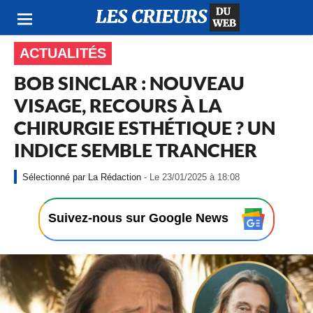
ACTUALITÉS
BOB SINCLAR : NOUVEAU
VISAGE, RECOURS À LA
CHIRURGIE ESTHÉTIQUE ? UN
INDICE SEMBLE TRANCHER
-
La Rédaction
- Le 23/01/2025 à 18:08
L
e
2
Suivez-nous sur Google News
3
/
0
1
/
2
0