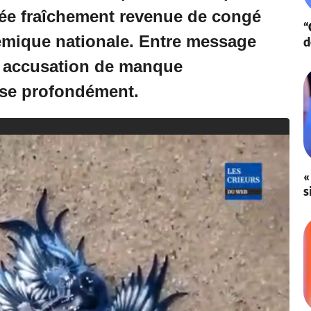
ée fraîchement revenue de congé
“
émique nationale. Entre message
d
et accusation de manque
ise profondément.
«
s