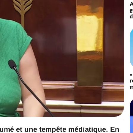
A
g
d
«
r
m
sumé et une tempête médiatique. En