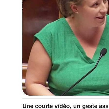
à
1
4
:
4
3
Une courte vidéo, un geste as