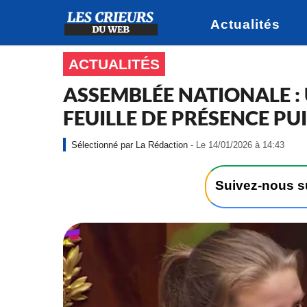
Actualités
ACTUALITÉS
ASSEMBLÉE NATIONALE : 
FEUILLE DE PRÉSENCE PUI
-
La Rédaction
- Le 14/01/2026 à 14:43
L
e
1
Suivez-nous 
4
/
0
1
/
2
0
2
6