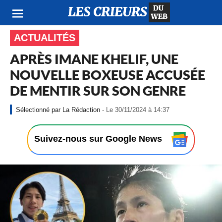
ACTUALITÉS
APRÈS IMANE KHELIF, UNE
NOUVELLE BOXEUSE ACCUSÉE
DE MENTIR SUR SON GENRE
-
La Rédaction
- Le 30/11/2024 à 14:37
L
e
3
Suivez-nous sur Google News
0
/
1
1
/
2
0
2