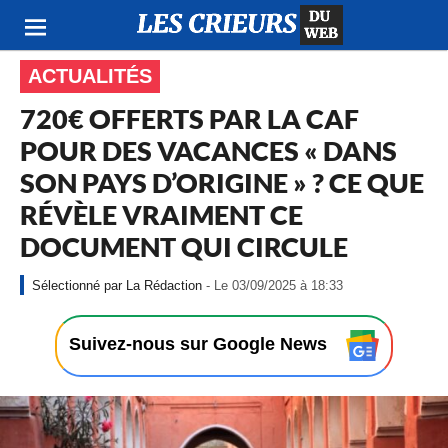
ACTUALITÉS
720€ OFFERTS PAR LA CAF
POUR DES VACANCES « DANS
SON PAYS D’ORIGINE » ? CE QUE
RÉVÈLE VRAIMENT CE
DOCUMENT QUI CIRCULE
-
La Rédaction
- Le 03/09/2025 à 18:33
L
e
0
Suivez-nous sur Google News
3
/
0
9
/