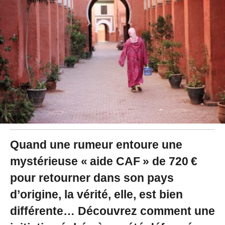
2
0
2
5
à
1
8
:
3
3
Quand une rumeur entoure une
mystérieuse « aide CAF » de 720 €
pour retourner dans son pays
d’origine, la vérité, elle, est bien
différente… Découvrez comment une