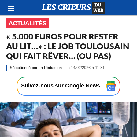
ACTUALITÉS
« 5.000 EUROS POUR RESTER
AU LIT…» : LE JOB TOULOUSAIN
QUI FAIT RÊVER… (OU PAS)
-
La Rédaction
- Le 14/02/2026 à 11:31
L
e
1
Suivez-nous sur Google News
4
/
0
2
/
2
0
2