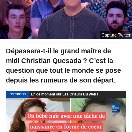
2
0
à
1
6
:
0
Capture Twitter
7
-
Dépassera-t-il le grand maître de
M
i
midi Christian Quesada ? C’est la
s
à
question que tout le monde se pose
j
depuis les rumeurs de son départ.
o
u
r
l
e
0
1
/
0
7