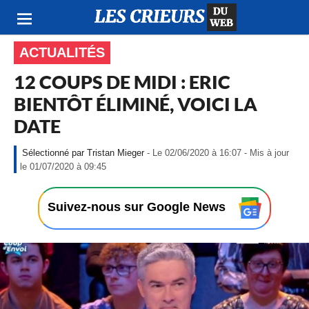
ACTUALITÉS
12 COUPS DE MIDI : ERIC
BIENTÔT ÉLIMINÉ, VOICI LA
DATE
Tristan Mieger
- Le 02/06/2020 à 16:07 - Mis à jour
-
le 01/07/2020 à 09:45
L
e
0
Suivez-nous sur Google News
2
/
0
6
/
2
0