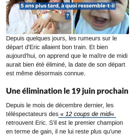
/
2
0
2
0
à
Depuis quelques jours, les rumeurs sur le
0
9
départ d’Eric allaient bon train. Et bien
:
4
aujourd’hui, on apprend que le maître de midi
5
aurait bien été éliminé, la date de son départ
est même désormais connue.
Une élimination le 19 juin prochain
Depuis le mois de décembre dernier, les
téléspectateurs des
«
12 coups de midi
«
retrouvent Eric. S’il est le premier champion
en terme de gain, il ne lui reste plus qu’une